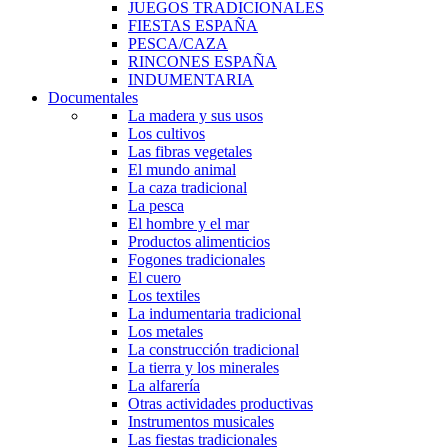
JUEGOS TRADICIONALES
FIESTAS ESPAÑA
PESCA/CAZA
RINCONES ESPAÑA
INDUMENTARIA
Documentales
La madera y sus usos
Los cultivos
Las fibras vegetales
El mundo animal
La caza tradicional
La pesca
El hombre y el mar
Productos alimenticios
Fogones tradicionales
El cuero
Los textiles
La indumentaria tradicional
Los metales
La construcción tradicional
La tierra y los minerales
La alfarería
Otras actividades productivas
Instrumentos musicales
Las fiestas tradicionales