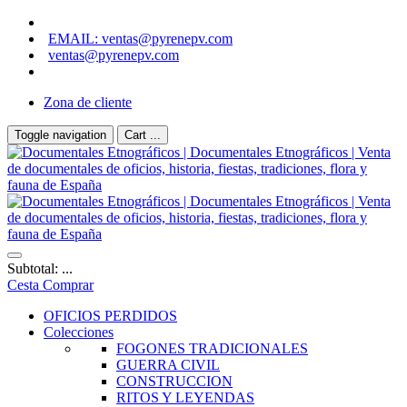
EMAIL: ventas@pyrenepv.com
ventas@pyrenepv.com
Zona de cliente
Toggle navigation
Cart ...
Subtotal: ...
Cesta
Comprar
OFICIOS PERDIDOS
Colecciones
FOGONES TRADICIONALES
GUERRA CIVIL
CONSTRUCCION
RITOS Y LEYENDAS