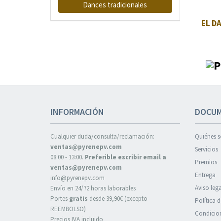
Dances tradicionales
EL D
INFORMACIÓN
DOCUM
Cualquier duda/consulta/reclamación:
Quiénes 
ventas@pyrenepv.com
Servicios
08:00 - 13:00.
Preferible escribir email a
Premios
ventas@pyrenepv.com
Entrega
info@pyrenepv.com
Aviso lega
Envío en 24/72 horas laborables
Portes
gratis
desde 39,90€ (excepto
Política 
REEMBOLSO)
Condicion
Precios IVA incluido