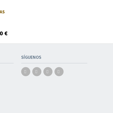
TAS
00
€
SÍGUENOS