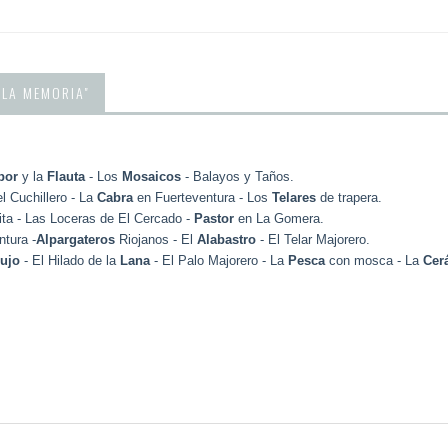
 LA MEMORIA"
bor
y la
Flauta
- Los
Mosaicos
- Balayos y Taños.
el Cuchillero - La
Cabra
en Fuerteventura - Los
Telares
de trapera.
ita - Las Loceras de El Cercado -
Pastor
en La Gomera.
ntura -
Alpargateros
Riojanos - El
Alabastro
- El Telar Majorero.
rujo
- El Hilado de la
Lana
- El Palo Majorero - La
Pesca
con mosca - La
Cer