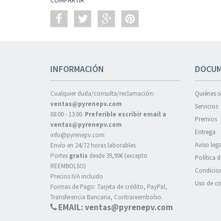
INFORMACIÓN
DOCUM
Cualquier duda/consulta/reclamación:
Quiénes 
ventas@pyrenepv.com
Servicios
08:00 - 13:00.
Preferible escribir email a
Premios
ventas@pyrenepv.com
Entrega
info@pyrenepv.com
Aviso lega
Envío en 24/72 horas laborables
Portes
gratis
desde 39,90€ (excepto
Política 
REEMBOLSO)
Condicion
Precios IVA incluido
Uso de co
Formas de Pago: Tarjeta de crédito, PayPal,
Transferencia Bancaria, Contrareembolso.
EMAIL: ventas@pyrenepv.com