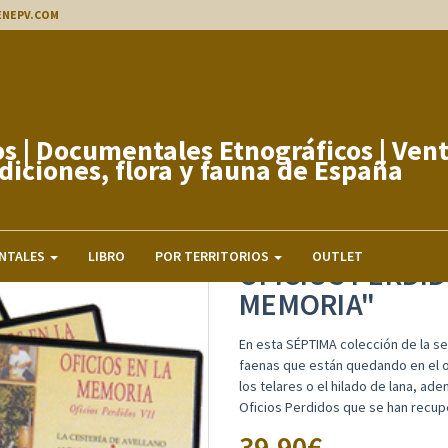
ENEPV.COM
s Etnográficos de Internet
OFICIOS PERDIDOS
OFICIOS PERDIDOS 7. 
NTALES
LIBRO
POR TERRITORIOS
OUTLET
OFICIOS PERDID
MEMORIA"
En esta SÉPTIMA colección de la s
faenas que están quedando en el ol
los telares o el hilado de lana, a
Oficios Perdidos que se han recup
39.90
€