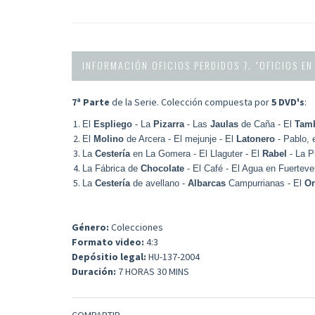
INFORMACIÓN OFICIOS PERDIDOS 7. "OFICIOS EN
7ª Parte
de la Serie. Colección compuesta por
5 DVD's
:
El
Espliego
- La
Pizarra
- Las
Jaulas
de Caña - El
Tam
El
Molino
de Arcera - El mejunje - El
Latonero
- Pablo, 
La
Cestería
en La Gomera - El Llaguter - El
Rabel
- La P
La Fábrica de
Chocolate
- El Café - El Agua en Fuerteve
La
Cestería
de avellano -
Albarcas
Campurrianas - El
O
Género:
Colecciones
Formato video:
4:3
Depósitio legal:
HU-137-2004
Duración:
7 HORAS 30 MINS
COMPARTIR