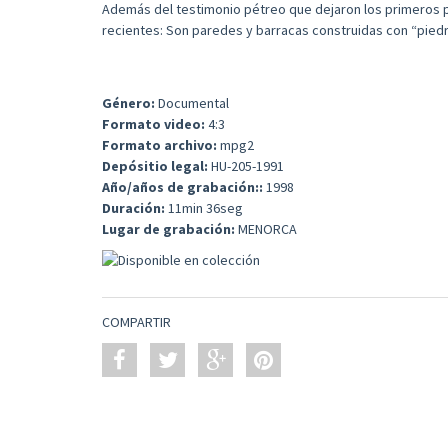
Además del testimonio pétreo que dejaron los primeros 
recientes: Son paredes y barracas construidas con “pied
Género:
Documental
Formato video:
4:3
Formato archivo:
mpg2
Depósitio legal:
HU-205-1991
Año/años de grabación::
1998
Duración:
11min 36seg
Lugar de grabación:
MENORCA
COMPARTIR