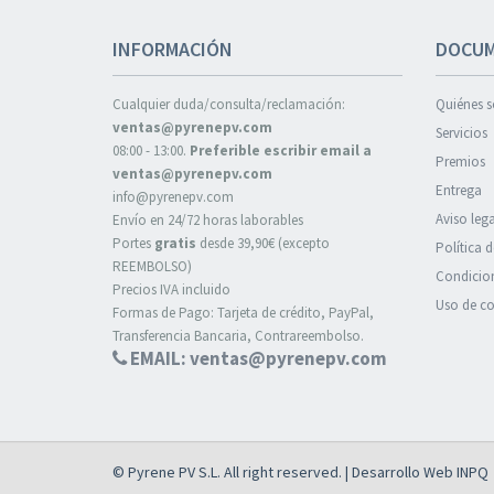
INFORMACIÓN
DOCUM
Cualquier duda/consulta/reclamación:
Quiénes 
ventas@pyrenepv.com
Servicios
08:00 - 13:00.
Preferible escribir email a
Premios
ventas@pyrenepv.com
Entrega
info@pyrenepv.com
Aviso lega
Envío en 24/72 horas laborables
Portes
gratis
desde 39,90€ (excepto
Política 
REEMBOLSO)
Condicion
Precios IVA incluido
Uso de co
Formas de Pago: Tarjeta de crédito, PayPal,
Transferencia Bancaria, Contrareembolso.
EMAIL: ventas@pyrenepv.com
© Pyrene PV S.L. All right reserved. | Desarrollo Web
INPQ